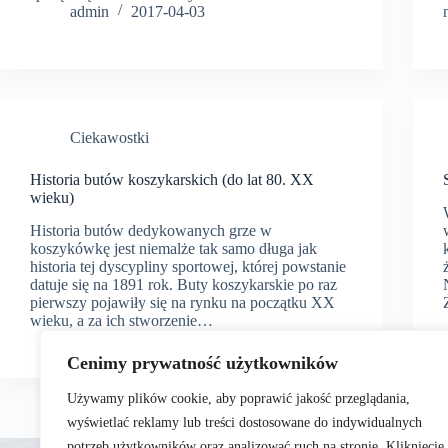
admin
2017-04-03
Ciekawostki
Historia butów koszykarskich (do lat 80. XX
wieku)
Historia butów dedykowanych grze w
koszykówkę jest niemalże tak samo długa jak
historia tej dyscypliny sportowej, której powstanie
datuje się na 1891 rok. Buty koszykarskie po raz
pierwszy pojawiły się na rynku na początku XX
wieku, a za ich stworzenie…
admin
2017-03-04
Cenimy prywatność użytkowników
Używamy plików cookie, aby poprawić jakość przeglądania,
wyświetlać reklamy lub treści dostosowane do indywidualnych
potrzeb użytkowników oraz analizować ruch na stronie. Kliknięcie