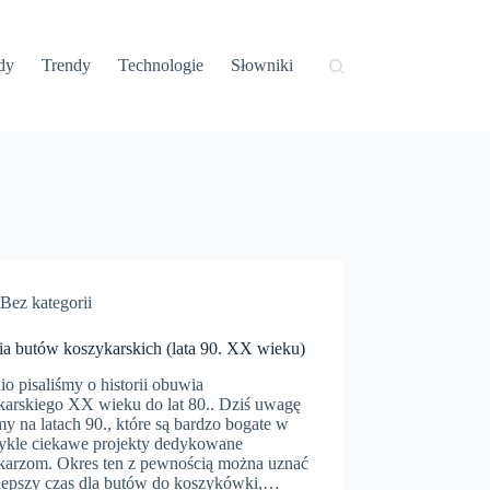
dy
Trendy
Technologie
Słowniki
Bez kategorii
ria butów koszykarskich (lata 90. XX wieku)
io pisaliśmy o historii obuwia
karskiego XX wieku do lat 80.. Dziś uwagę
y na latach 90., które są bardzo bogate w
ykle ciekawe projekty dedykowane
karzom. Okres ten z pewnością można uznać
jlepszy czas dla butów do koszykówki,…