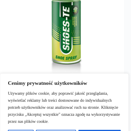
Wszystko o butach to portal, który skupia fanów
Cenimy prywatność użytkowników
streetwearu w najlepszym wydaniu. Buty to bez
dwóch zdań nasza ogromna pasja – godzinami
Używamy plików cookie, aby poprawić jakość przeglądania,
możemy rozmawiać o ulubionych modelach i
wyświetlać reklamy lub treści dostosowane do indywidualnych
brandach. Staramy się również odpowiadać na
wasze pytania i problemy związane z…
potrzeb użytkowników oraz analizować ruch na stronie. Kliknięcie
admin
2017-09-15
przycisku „Akceptuj wszystkie” oznacza zgodę na wykorzystywanie
przez nas plików cookie.