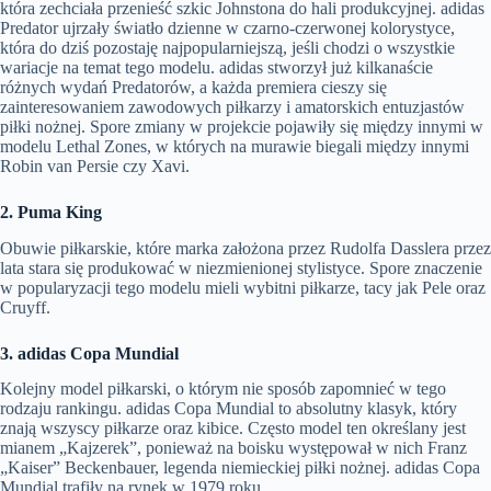
która zechciała przenieść szkic Johnstona do hali produkcyjnej. adidas
Predator ujrzały światło dzienne w czarno-czerwonej kolorystyce,
która do dziś pozostaję najpopularniejszą, jeśli chodzi o wszystkie
wariacje na temat tego modelu. adidas stworzył już kilkanaście
różnych wydań Predatorów, a każda premiera cieszy się
zainteresowaniem zawodowych piłkarzy i amatorskich entuzjastów
piłki nożnej. Spore zmiany w projekcie pojawiły się między innymi w
modelu Lethal Zones, w których na murawie biegali między innymi
Robin van Persie czy Xavi.
2. Puma King
Obuwie piłkarskie, które marka założona przez Rudolfa Dasslera przez
lata stara się produkować w niezmienionej stylistyce. Spore znaczenie
w popularyzacji tego modelu mieli wybitni piłkarze, tacy jak Pele oraz
Cruyff.
3. adidas Copa Mundial
Kolejny model piłkarski, o którym nie sposób zapomnieć w tego
rodzaju rankingu. adidas Copa Mundial to absolutny klasyk, który
znają wszyscy piłkarze oraz kibice. Często model ten określany jest
mianem „Kajzerek”, ponieważ na boisku występował w nich Franz
„Kaiser” Beckenbauer, legenda niemieckiej piłki nożnej. adidas Copa
Mundial trafiły na rynek w 1979 roku.