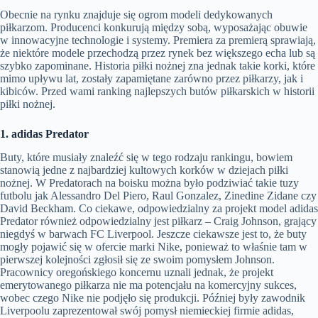
Obecnie na rynku znajduje się ogrom modeli dedykowanych
piłkarzom. Producenci konkurują między sobą, wyposażając obuwie
w innowacyjne technologie i systemy. Premiera za premierą sprawiają,
że niektóre modele przechodzą przez rynek bez większego echa lub są
szybko zapominane. Historia piłki nożnej zna jednak takie korki, które
mimo upływu lat, zostały zapamiętane zarówno przez piłkarzy, jak i
kibiców. Przed wami ranking najlepszych butów piłkarskich w historii
piłki nożnej.
1. adidas Predator
Buty, które musiały znaleźć się w tego rodzaju rankingu, bowiem
stanowią jedne z najbardziej kultowych korków w dziejach piłki
nożnej. W Predatorach na boisku można było podziwiać takie tuzy
futbolu jak Alessandro Del Piero, Raul Gonzalez, Zinedine Zidane czy
David Beckham. Co ciekawe, odpowiedzialny za projekt model adidas
Predator również odpowiedzialny jest piłkarz – Craig Johnson, grający
niegdyś w barwach FC Liverpool. Jeszcze ciekawsze jest to, że buty
mogły pojawić się w ofercie marki Nike, ponieważ to właśnie tam w
pierwszej kolejności zgłosił się ze swoim pomysłem Johnson.
Pracownicy oregońskiego koncernu uznali jednak, że projekt
emerytowanego piłkarza nie ma potencjału na komercyjny sukces,
wobec czego Nike nie podjęło się produkcji. Później były zawodnik
Liverpoolu zaprezentował swój pomysł niemieckiej firmie adidas,