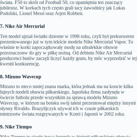
świata. F50 to skrót od Football 50, co upamiętnia ten znaczący
jubileusz. W korkach tych często grali tacy zawodnicy jak Lukas
Podolski, Lionel Messi oraz Arjen Robben.
7. Nike Air Mercurial
Ten model ujrzał światło dzienne w 1998 roku, czyli był prekursorem
prezentowanego już w tym tekście modelu Nike Mercurial Vapor. To
właśnie te korki zapoczątkowały modę na ultralekkie obuwie
przeznaczonw do gry w piłkę nożną. Od debiutu Nike Air Mercurial
producenci butów zaczęli liczyć każdy gram, by móc wyprzedzić w tej
kwestii konkurencję.
8. Mizuno Wavecup
Mizuno to nieco mniej znana marka, która jednak ma na koncie kilka
fajnych modeli obuwia piłkarskiego. Japońska firma zasłynęła w
świecie futbolu przede wszystkim za sprawą modelu Mizuno
Wavecup, w którym na boisku swój talent prezentował między innymi
słynny Rivaldo. Brazylijczyk używał ich w czasie piłkarskich
mistrzostw świata rozgrywanych w Korei i Japonii w 2002 roku.
9. Nike Tiempo
Nike Tiempo to ciągle żywa legenda w historii piłkarskiego obuwia.