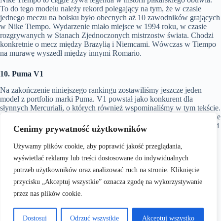
To do tego modelu należy rekord polegający na tym, że w czasie
jednego meczu na boisku było obecnych aż 10 zawodników grających
w Nike Tiempo. Wydarzenie miało miejsce w 1994 roku, w czasie
rozgrywanych w Stanach Zjednoczonych mistrzostw świata. Chodzi
konkretnie o mecz między Brazylią i Niemcami. Wówczas w Tiempo
na murawę wyszedł między innymi Romario.
10. Puma V1
Na zakończenie niniejszego rankingu zostawiliśmy jeszcze jeden
model z portfolio marki Puma. V1 powstał jako konkurent dla
słynnych Mercuriali, o których również wspominaliśmy w tym tekście.
Puma także chciała dołączyć do grona producentów tworzących lekkie
buty do piłki nożnej. Szczególną sympatią model V1 cieszył się wśród
Cenimy prywatność użytkowników
napastników, dla których szybkość na boisku jest kluczowym
czynnikiem w drodze po sukces. Z Puma V1 korzystał na przykład
Używamy plików cookie, aby poprawić jakość przeglądania,
Sergio Aguero, argentyński piłkarz znany z gry dla klubu Manchester
wyświetlać reklamy lub treści dostosowane do indywidualnych
City.
potrzeb użytkowników oraz analizować ruch na stronie. Kliknięcie
Źródło zdjęć:
https://news.nike.com/news/tiempo-legend-v-premium
przycisku „Akceptuj wszystkie” oznacza zgodę na wykorzystywanie
przez nas plików cookie.
Dostosuj
Odrzuć wszystkie
Akceptuj wszystko