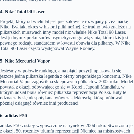
4. Nike Total 90 Laser
Projekt, który od wielu lat jest pieczołowicie rozwijany przez markę
Nike. Był taki okres w historii piłki nożnej, że trudno było znaleźć na
piłkarskich murawach inny model niż właśnie Nike Total 90 Laser.
Jest jednym z prekursorów asymetrycznego wiązania, które dziś jest
pewnego rodzaju standardem w kwestii obuwia dla piłkarzy. W Nike
Total 90 Laser często występował Wayne Rooney.
5. Nike Mercurial Vapor
Jesteśmy w połowie rankingu, a na piątej pozycji uplasowała się
jeszcze jedna piłkarska legenda z oferty oregońskiego koncernu. Nike
Mercurial Vapor zagościł na sklepowych półkach w 2002 roku. Model
powstał z okazji odbywającego się w Korei i Japonii Mundialu, w
którym udział brała również piłkarska reprezentacja Polski. Buty te
odznaczały się niespotykaną wówczas lekkością, którą próbowali
później osiągnąć również inni producenci.
6. adidas F50
adidas F50 zostały wypuszczone na rynek w 2004 roku. Stworzono je
z okazji 50. rocznicy triumfu reprezentacji Niemiec na mistrzostwach