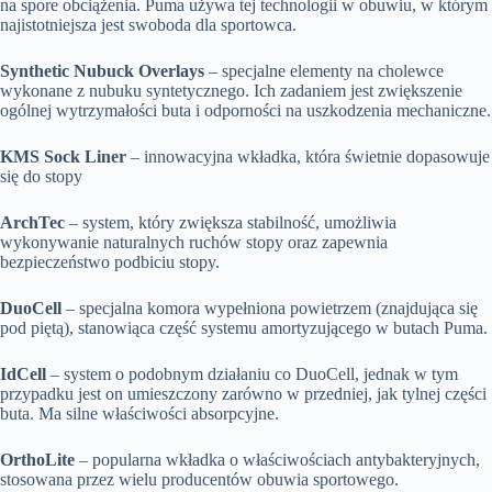
na spore obciążenia. Puma używa tej technologii w obuwiu, w którym
najistotniejsza jest swoboda dla sportowca.
Synthetic Nubuck Overlays
– specjalne elementy na cholewce
wykonane z nubuku syntetycznego. Ich zadaniem jest zwiększenie
ogólnej wytrzymałości buta i odporności na uszkodzenia mechaniczne.
KMS Sock Liner
– innowacyjna wkładka, która świetnie dopasowuje
się do stopy
ArchTec
– system, który zwiększa stabilność, umożliwia
wykonywanie naturalnych ruchów stopy oraz zapewnia
bezpieczeństwo podbiciu stopy.
DuoCell
– specjalna komora wypełniona powietrzem (znajdująca się
pod piętą), stanowiąca część systemu amortyzującego w butach Puma.
IdCell
– system o podobnym działaniu co DuoCell, jednak w tym
przypadku jest on umieszczony zarówno w przedniej, jak tylnej części
buta. Ma silne właściwości absorpcyjne.
OrthoLite
– popularna wkładka o właściwościach antybakteryjnych,
stosowana przez wielu producentów obuwia sportowego.