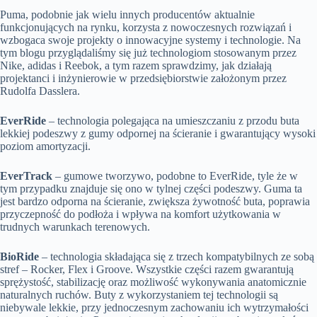
Puma, podobnie jak wielu innych producentów aktualnie
funkcjonujących na rynku, korzysta z nowoczesnych rozwiązań i
wzbogaca swoje projekty o innowacyjne systemy i technologie. Na
tym blogu przyglądaliśmy się już technologiom stosowanym przez
Nike, adidas i Reebok, a tym razem sprawdzimy, jak działają
projektanci i inżynierowie w przedsiębiorstwie założonym przez
Rudolfa Dasslera.
EverRide
– technologia polegająca na umieszczaniu z przodu buta
lekkiej podeszwy z gumy odpornej na ścieranie i gwarantujący wysoki
poziom amortyzacji.
EverTrack
– gumowe tworzywo, podobne to EverRide, tyle że w
tym przypadku znajduje się ono w tylnej części podeszwy. Guma ta
jest bardzo odporna na ścieranie, zwiększa żywotność buta, poprawia
przyczepność do podłoża i wpływa na komfort użytkowania w
trudnych warunkach terenowych.
BioRide
– technologia składająca się z trzech kompatybilnych ze sobą
stref – Rocker, Flex i Groove. Wszystkie części razem gwarantują
sprężystość, stabilizację oraz możliwość wykonywania anatomicznie
naturalnych ruchów. Buty z wykorzystaniem tej technologii są
niebywale lekkie, przy jednoczesnym zachowaniu ich wytrzymałości