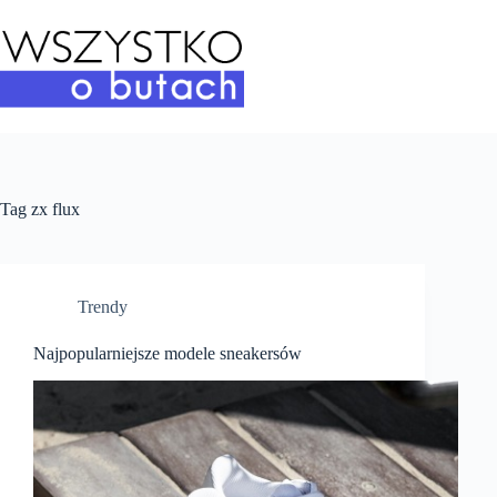
Przejdź
do
treści
Tag
zx flux
Trendy
Najpopularniejsze modele sneakersów