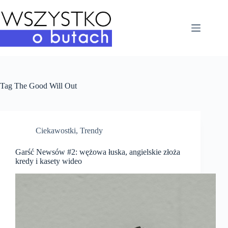
Przejdź
do
treści
Tag
The Good Will Out
Ciekawostki
,
Trendy
Garść Newsów #2: wężowa łuska, angielskie złoża
kredy i kasety wideo