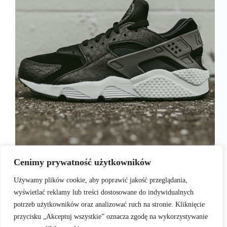
Wszystkich czytelników głodnych nowinek ze
świata kicksów zapraszamy do zapoznania się z
Cenimy prywatność użytkowników
drugą częścią cyklu Garść Newsów, w której
prezentujemy zarówno modele, które niedawno
Używamy plików cookie, aby poprawić jakość przeglądania,
trafiły do sklepów, jak i te, które dopiero zadebiutują
wyświetlać reklamy lub treści dostosowane do indywidualnych
na półki. W dzisiejszym wpisie zobaczysz
współczesne…
potrzeb użytkowników oraz analizować ruch na stronie. Kliknięcie
admin
2017-08-10
przycisku „Akceptuj wszystkie” oznacza zgodę na wykorzystywanie