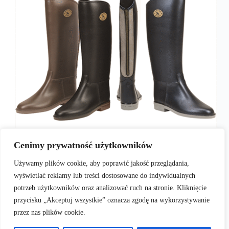
Komfort to nowy standard wśród producentów
Cenimy prywatność użytkowników
obuwia wszelkiego typu. Poza tym, że buty muszą
być efektowne, muszą też być bardzo wygodne.
Używamy plików cookie, aby poprawić jakość przeglądania,
Każda marka znajduje inny sposób, by zapewnić
wyświetlać reklamy lub treści dostosowane do indywidualnych
swoim klientom komfort na najwyższym poziomie,
ale firma Naot zna się na…
potrzeb użytkowników oraz analizować ruch na stronie. Kliknięcie
admin
2017-01-10
przycisku „Akceptuj wszystkie” oznacza zgodę na wykorzystywanie
przez nas plików cookie.