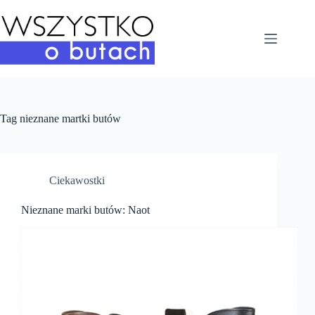
Przejdź
do
treści
Tag
nieznane martki butów
Ciekawostki
Nieznane marki butów: Naot