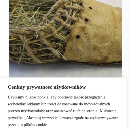
Buty towarzyszą nam od wieków. Dziś skupiamy się
Cenimy prywatność użytkowników
nie tylko na tym, by zapewniały nam ochronę przed
chłodem, lecz cenimy także walory estetyczne.
Używamy plików cookie, aby poprawić jakość przeglądania,
Możemy przebierać w producentach obuwia,
wyświetlać reklamy lub treści dostosowane do indywidualnych
dostępnych fasonach, modelach i kolorach. Czy
dawniej ludzie również starali się dbać…
potrzeb użytkowników oraz analizować ruch na stronie. Kliknięcie
admin
2016-11-30
przycisku „Akceptuj wszystkie” oznacza zgodę na wykorzystywanie
przez nas plików cookie.