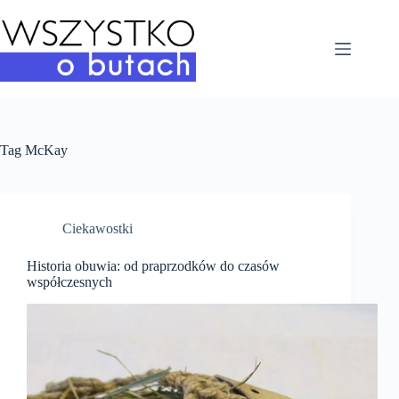
Przejdź
do
treści
Tag
McKay
Ciekawostki
Historia obuwia: od praprzodków do czasów
współczesnych