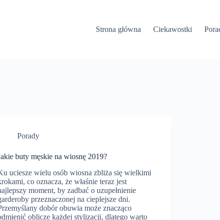
Strona główna
Ciekawostki
Pora
Porady
Jakie buty męskie na wiosnę 2019?
Ku uciesze wielu osób wiosna zbliża się wielkimi
krokami, co oznacza, że właśnie teraz jest
najlepszy moment, by zadbać o uzupełnienie
garderoby przeznaczonej na cieplejsze dni.
Przemyślany dobór obuwia może znacząco
odmienić oblicze każdej stylizacji, dlatego warto