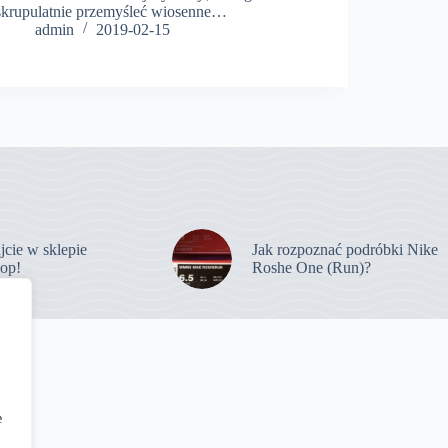
skrupulatnie przemyśleć wiosenne…
admin
2019-02-15
jcie w sklepie
Jak rozpoznać podróbki Nike
op!
Roshe One (Run)?
e