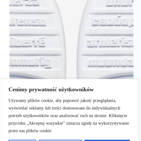
Model Air Jordan 9 zawitał na rynku, kiedy Michael
Cenimy prywatność użytkowników
Jordan był na emeryturze, co oznacza, że nie
wystąpił w nich w żadnym meczu. Choć same buty
Używamy plików cookie, aby poprawić jakość przeglądania,
nie należą do najpopularniejszych z serii obuwia
wyświetlać reklamy lub treści dostosowane do indywidualnych
sygnowanego nazwiskiem legendy koszykówki, to
warto przyjrzeć…
potrzeb użytkowników oraz analizować ruch na stronie. Kliknięcie
admin
2016-12-22
przycisku „Akceptuj wszystkie” oznacza zgodę na wykorzystywanie
przez nas plików cookie.