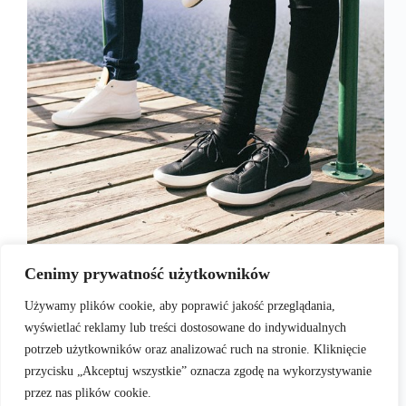
Duńska firma Ecco, słynąca z nowoczesnego,
minimalistycznego dizajnu, od niedawna zachwyca
Cenimy prywatność użytkowników
fanów najnowszych technologii modelem ECCO
KINHIN. Ten piękny w swojej prostocie but został
Używamy plików cookie, aby poprawić jakość przeglądania,
wyprodukowany z kilkukrotnie garbowanej skóry,
wyświetlać reklamy lub treści dostosowane do indywidualnych
co sprawia, że miękkie wykończenie o ciekawej
strukturze wygląda bardzo innowacyjnie.…
potrzeb użytkowników oraz analizować ruch na stronie. Kliknięcie
admin
2017-09-06
przycisku „Akceptuj wszystkie” oznacza zgodę na wykorzystywanie
przez nas plików cookie.