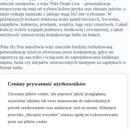
obecnie sneakerów, a więc Nike Dunk Low – personalizacja
rozpoczyna się tutaj od wyboru koloru języka oraz obszaru palców, a
także rodzaju materiału z jakiego mają być one wykonane. W
późniejszych krokach dobierasz kolor paneli bocznych, Swoosha,
zapiętków, kołnierza, przelotek, wnętrza, logo oraz sznurówek. Całość
kończy wybór wyglądu podeszwy środkowej i zewnętrznej, a także
możliwość umieszczenia dodatkowego haftu na butach.
Nike By You umożliwia więc znacznie bardziej rozbudowaną
personalizację niżeli ta oferowana przez konkurencję, gdyż nie
ogranicza się ona tylko i wyłącznie do zaprojektowania krótkiego
napisu, hasła czy inicjałów umieszczanych następnie na zapiętkach w
formie haftu.
Słynne modele w Twoim stylu: które buty możesz personalizować z
Cenimy prywatność użytkowników
narzędziem Nike?
Proponowana przez Nike personalizacja Dunk, to bynajmniej nie
Używamy plików cookie, aby poprawić jakość przeglądania,
jedyna możliwość. Wśród produktów, które możesz stworzyć „od
wyświetlać reklamy lub treści dostosowane do indywidualnych
zera” znajdziesz też Nike AF1 By You, Nike Dunk Panda By You,
potrzeb użytkowników oraz analizować ruch na stronie. Kliknięcie
Nike Air Max 95, Nike Zoom Mercurial Vapor, Air Hurache, Blazer
czy Air Max 97.
przycisku „Akceptuj wszystkie” oznacza zgodę na wykorzystywanie
przez nas plików cookie.