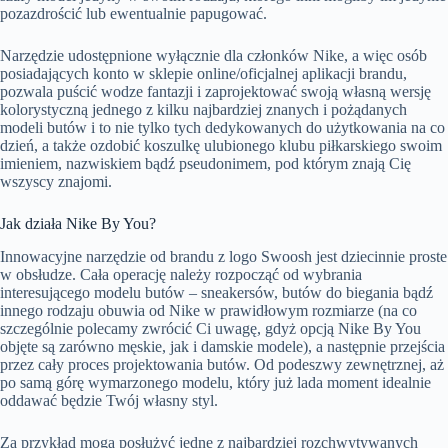
pozazdrościć lub ewentualnie papugować.
Narzędzie udostępnione wyłącznie dla członków Nike, a więc osób
posiadających konto w sklepie online/oficjalnej aplikacji brandu,
pozwala puścić wodze fantazji i zaprojektować swoją własną wersję
kolorystyczną jednego z kilku najbardziej znanych i pożądanych
modeli butów i to nie tylko tych dedykowanych do użytkowania na co
dzień, a także ozdobić koszulkę ulubionego klubu piłkarskiego swoim
imieniem, nazwiskiem bądź pseudonimem, pod którym znają Cię
wszyscy znajomi.
Jak działa Nike By You?
Innowacyjne narzędzie od brandu z logo Swoosh jest dziecinnie proste
w obsłudze. Cała operację należy rozpocząć od wybrania
interesującego modelu butów – sneakersów, butów do biegania bądź
innego rodzaju obuwia od Nike w prawidłowym rozmiarze (na co
szczególnie polecamy zwrócić Ci uwagę, gdyż opcją Nike By You
objęte są zarówno męskie, jak i damskie modele), a następnie przejścia
przez cały proces projektowania butów. Od podeszwy zewnętrznej, aż
po samą górę wymarzonego modelu, który już lada moment idealnie
oddawać będzie Twój własny styl.
Za przykład mogą posłużyć jedne z najbardziej rozchwytywanych