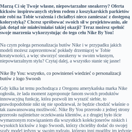
Marzą Ci się Twoje własne, niepowtarzalne sneakersy? Oferta
kicksów inspirowanych stylem rodem z koszykarskich parkietów
nie robi na Tobie wrażenia i chciałbyś nieco zamieszać z dostępną
kolorystyką? Chcesz spróbować swoich sił w projektowaniu, ale
jak dotąd nie miałeś/miałaś takiej okazji? Teraz możesz spełnić
swoje marzenia wykorzystując do tego celu Nike By You!
Na czym polega personalizacja butów Nike i w przypadku jakich
modeli możesz zaprezentować pokłady drzemiącej w Tobie
kreatywności, a więc stworzyć sneakersy w swoim własnym,
niepowtarzalnym stylu? Czytaj dalej, a wszystko stanie się jasne!
Nike By You: wszystko, co powinieneś wiedzieć o personalizacji
butów z logo Swoosh
Gdy kilka lat temu pochodząca z Oregonu amerykańska marka Nike
ogłosiła, że lada moment zaproponuje fanom swoich produktów
innowacyjną funkcję, która pozwoli im wyrazić siebie, to
prawdopodobnie nikt się nie spodziewał, że będzie chodzić właśnie o
tak zaawansowaną możliwość. Nike By You przerosło z jednej strony
przerosło najśmielsze oczekiwania klientów, a z drugiej było iście
wymarzonym rozwiązaniem dla wszystkich kolekcjonerów niskich i
wysokich kicksów z logo Swoosh, którzy chcieliby dodać do swojej
szafy model jedyny w swoim rodzaju, którego inni mogliby im jedynie