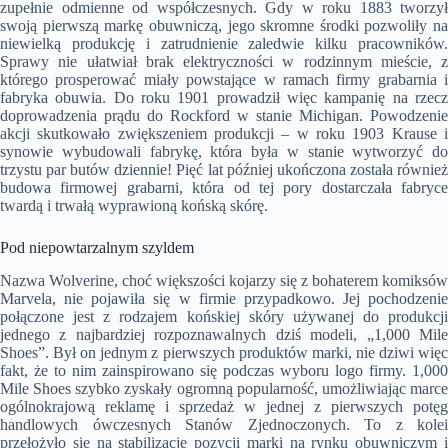
zupełnie odmienne od współczesnych. Gdy w roku 1883 tworzył
swoją pierwszą markę obuwniczą, jego skromne środki pozwoliły na
niewielką produkcję i zatrudnienie zaledwie kilku pracowników.
Sprawy nie ułatwiał brak elektryczności w rodzinnym mieście, z
którego prosperować miały powstające w ramach firmy grabarnia i
fabryka obuwia. Do roku 1901 prowadził więc kampanię na rzecz
doprowadzenia prądu do Rockford w stanie Michigan. Powodzenie
akcji skutkowało zwiększeniem produkcji – w roku 1903 Krause i
synowie wybudowali fabrykę, która była w stanie wytworzyć do
trzystu par butów dziennie! Pięć lat później ukończona została również
budowa firmowej grabarni, która od tej pory dostarczała fabryce
twardą i trwałą wyprawioną końską skórę.
Pod niepowtarzalnym szyldem
Nazwa Wolverine, choć większości kojarzy się z bohaterem komiksów
Marvela, nie pojawiła się w firmie przypadkowo. Jej pochodzenie
połączone jest z rodzajem końskiej skóry używanej do produkcji
jednego z najbardziej rozpoznawalnych dziś modeli, „1,000 Mile
Shoes”. Był on jednym z pierwszych produktów marki, nie dziwi więc
fakt, że to nim zainspirowano się podczas wyboru logo firmy. 1,000
Mile Shoes szybko zyskały ogromną popularność, umożliwiając marce
ogólnokrajową reklamę i sprzedaż w jednej z pierwszych potęg
handlowych ówczesnych Stanów Zjednoczonych. To z kolei
przełożyło się na stabilizację pozycji marki na rynku obuwniczym i