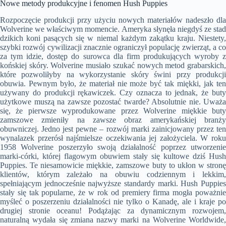
Nowe metody produkcyjne i fenomen Hush Puppies
Rozpoczęcie produkcji przy użyciu nowych materiałów nadeszło dla
Wolverine we właściwym momencie. Ameryka słynęła niegdyś ze stad
dzikich koni pasących się w niemal każdym zakątku kraju. Niestety,
szybki rozwój cywilizacji znacznie ograniczył populację zwierząt, a co
za tym idzie, dostęp do surowca dla firm produkujących wyroby z
końskiej skóry. Wolverine musiało szukać nowych metod grabarskich,
które pozwoliłyby na wykorzystanie skóry świni przy produkcji
obuwia. Pewnym było, że materiał nie może być tak miękki, jak ten
używany do produkcji rękawiczek. Czy oznacza to jednak, że buty
użytkowe muszą na zawsze pozostać twarde? Absolutnie nie. Uważa
się, że pierwsze wyprodukowane przez Wolverine miękkie buty
zamszowe zmieniły na zawsze obraz amerykańskiej branży
obuwniczej. Jedno jest pewne – rozwój marki zainicjowany przez ten
wynalazek przerósł najśmielsze oczekiwania jej założyciela. W roku
1958 Wolverine poszerzyło swoją działalność poprzez utworzenie
marki-córki, której flagowym obuwiem stały się kultowe dziś Hush
Puppies. Te niesamowicie miękkie, zamszowe buty to ukłon w stronę
klientów, którym zależało na obuwiu codziennym i lekkim,
spełniającym jednocześnie najwyższe standardy marki. Hush Puppies
stały się tak popularne, że w rok od premiery firma mogła poważnie
myśleć o poszerzeniu działalności nie tylko o Kanadę, ale i kraje po
drugiej stronie oceanu! Podążając za dynamicznym rozwojem,
naturalną wydała się zmiana nazwy marki na Wolverine Worldwide,