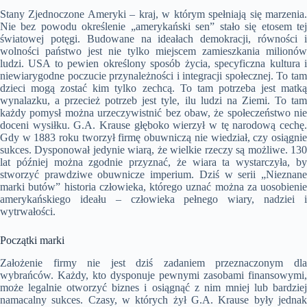
Stany Zjednoczone Ameryki – kraj, w którym spełniają się marzenia.
Nie bez powodu określenie „amerykański sen” stało się etosem tej
światowej potęgi. Budowane na ideałach demokracji, równości i
wolności państwo jest nie tylko miejscem zamieszkania milionów
ludzi. USA to pewien określony sposób życia, specyficzna kultura i
niewiarygodne poczucie przynależności i integracji społecznej. To tam
dzieci mogą zostać kim tylko zechcą. To tam potrzeba jest matką
wynalazku, a przecież potrzeb jest tyle, ilu ludzi na Ziemi. To tam
każdy pomysł można urzeczywistnić bez obaw, że społeczeństwo nie
doceni wysiłku. G.A. Krause głęboko wierzył w tę narodową cechę.
Gdy w 1883 roku tworzył firmę obuwniczą nie wiedział, czy osiągnie
sukces. Dysponował jedynie wiarą, że wielkie rzeczy są możliwe. 130
lat później można zgodnie przyznać, że wiara ta wystarczyła, by
stworzyć prawdziwe obuwnicze imperium. Dziś w serii „Nieznane
marki butów” historia człowieka, którego uznać można za uosobienie
amerykańskiego ideału – człowieka pełnego wiary, nadziei i
wytrwałości.
Początki marki
Założenie firmy nie jest dziś zadaniem przeznaczonym dla
wybrańców. Każdy, kto dysponuje pewnymi zasobami finansowymi,
może legalnie otworzyć biznes i osiągnąć z nim mniej lub bardziej
namacalny sukces. Czasy, w których żył G.A. Krause były jednak