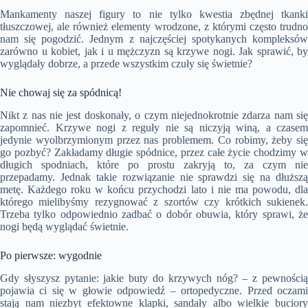
Mankamenty naszej figury to nie tylko kwestia zbędnej tkanki
tłuszczowej, ale również elementy wrodzone, z którymi często trudno
nam się pogodzić. Jednym z najczęściej spotykanych kompleksów
zarówno u kobiet, jak i u mężczyzn są krzywe nogi. Jak sprawić, by
wyglądały dobrze, a przede wszystkim czuły się świetnie?
Nie chowaj się za spódnicą!
Nikt z nas nie jest doskonały, o czym niejednokrotnie zdarza nam się
zapomnieć. Krzywe nogi z reguły nie są niczyją winą, a czasem
jedynie wyolbrzymionym przez nas problemem. Co robimy, żeby się
go pozbyć? Zakładamy długie spódnice, przez całe życie chodzimy w
długich spodniach, które po prostu zakryją to, za czym nie
przepadamy. Jednak takie rozwiązanie nie sprawdzi się na dłuższą
metę. Każdego roku w końcu przychodzi lato i nie ma powodu, dla
którego mielibyśmy rezygnować z szortów czy krótkich sukienek.
Trzeba tylko odpowiednio zadbać o dobór obuwia, który sprawi, że
nogi będą wyglądać świetnie.
Po pierwsze: wygodnie
Gdy słyszysz pytanie: jakie buty do krzywych nóg? – z pewnością
pojawia ci się w głowie odpowiedź – ortopedyczne. Przed oczami
stają nam niezbyt efektowne klapki, sandały albo wielkie buciory