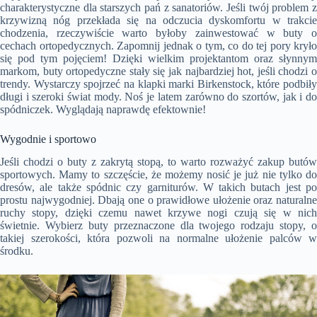
charakterystyczne dla starszych pań z sanatoriów. Jeśli twój problem z
krzywizną nóg przekłada się na odczucia dyskomfortu w trakcie
chodzenia, rzeczywiście warto byłoby zainwestować w buty o
cechach ortopedycznych. Zapomnij jednak o tym, co do tej pory kryło
się pod tym pojęciem! Dzięki wielkim projektantom oraz słynnym
markom, buty ortopedyczne stały się jak najbardziej hot, jeśli chodzi o
trendy. Wystarczy spojrzeć na klapki marki Birkenstock, które podbiły
długi i szeroki świat mody. Noś je latem zarówno do szortów, jak i do
spódniczek. Wyglądają naprawdę efektownie!
Wygodnie i sportowo
Jeśli chodzi o buty z zakrytą stopą, to warto rozważyć zakup butów
sportowych. Mamy to szczęście, że możemy nosić je już nie tylko do
dresów, ale także spódnic czy garniturów. W takich butach jest po
prostu najwygodniej. Dbają one o prawidłowe ułożenie oraz naturalne
ruchy stopy, dzięki czemu nawet krzywe nogi czują się w nich
świetnie. Wybierz buty przeznaczone dla twojego rodzaju stopy, o
takiej szerokości, która pozwoli na normalne ułożenie palców w
środku.