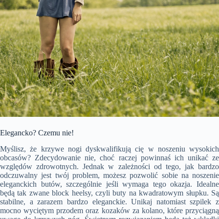
Elegancko? Czemu nie!
Myślisz, że krzywe nogi dyskwalifikują cię w noszeniu wysokich
obcasów? Zdecydowanie nie, choć raczej powinnaś ich unikać ze
względów zdrowotnych. Jednak w zależności od tego, jak bardzo
odczuwalny jest twój problem, możesz pozwolić sobie na noszenie
eleganckich butów, szczególnie jeśli wymaga tego okazja. Idealne
będą tak zwane block heelsy, czyli buty na kwadratowym słupku. Są
stabilne, a zarazem bardzo eleganckie. Unikaj natomiast szpilek z
mocno wyciętym przodem oraz kozaków za kolano, które przyciągną