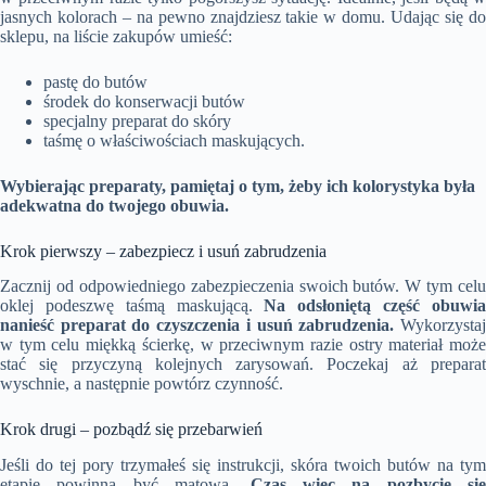
jasnych kolorach – na pewno znajdziesz takie w domu. Udając się do
sklepu, na liście zakupów umieść:
pastę do butów
środek do konserwacji butów
specjalny preparat do skóry
taśmę o właściwościach maskujących.
Wybierając preparaty, pamiętaj o tym, żeby ich kolorystyka była
adekwatna do twojego obuwia.
Krok pierwszy – zabezpiecz i usuń zabrudzenia
Zacznij od odpowiedniego zabezpieczenia swoich butów. W tym celu
oklej podeszwę taśmą maskującą.
Na odsłoniętą część obuwi
nanieść preparat do czyszczenia i usuń zabrudzenia.
Wykorzysta
w tym celu miękką ścierkę, w przeciwnym razie ostry materiał może
stać się przyczyną kolejnych zarysowań. Poczekaj aż preparat
wyschnie, a następnie powtórz czynność.
Krok drugi – pozbądź się przebarwień
Jeśli do tej pory trzymałeś się instrukcji, skóra twoich butów na tym
etapie powinna być matowa.
Czas więc na pozbycie się