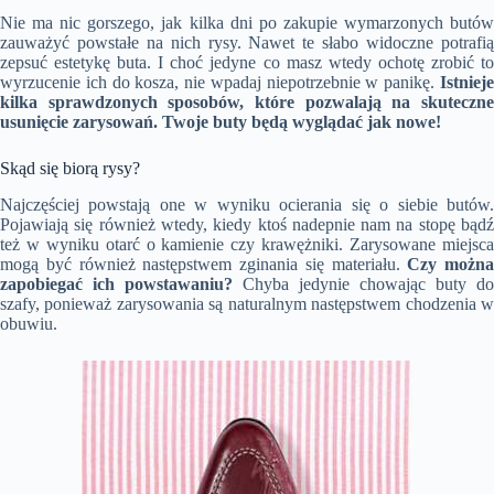
Nie ma nic gorszego, jak kilka dni po zakupie wymarzonych butów
zauważyć powstałe na nich rysy. Nawet te słabo widoczne potrafią
zepsuć estetykę buta. I choć jedyne co masz wtedy ochotę zrobić to
wyrzucenie ich do kosza, nie wpadaj niepotrzebnie w panikę.
Istnieje
kilka sprawdzonych sposobów, które pozwalają na skuteczne
usunięcie zarysowań. Twoje buty będą wyglądać jak nowe!
Skąd się biorą rysy?
Najczęściej powstają one w wyniku ocierania się o siebie butów.
Pojawiają się również wtedy, kiedy ktoś nadepnie nam na stopę bądź
też w wyniku otarć o kamienie czy krawężniki. Zarysowane miejsca
mogą być również następstwem zginania się materiału.
Czy można
zapobiegać ich powstawaniu?
Chyba jedynie chowając buty do
szafy, ponieważ zarysowania są naturalnym następstwem chodzenia w
obuwiu.