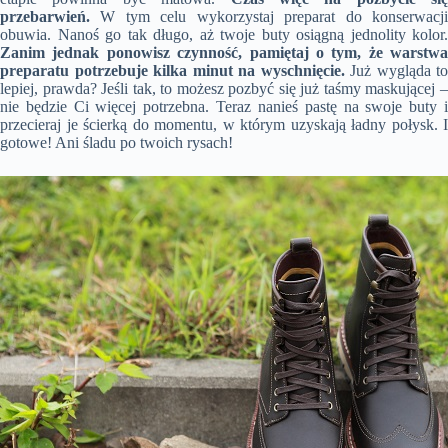
przebarwień.
W tym celu wykorzystaj preparat do konserwacji
obuwia. Nanoś go tak długo, aż twoje buty osiągną jednolity kolor.
Zanim jednak ponowisz czynność, pamiętaj o tym, że warstwa
preparatu potrzebuje kilka minut na wyschnięcie.
Już wygląda to
lepiej, prawda? Jeśli tak, to możesz pozbyć się już taśmy maskującej –
nie będzie Ci więcej potrzebna. Teraz nanieś pastę na swoje buty i
przecieraj je ścierką do momentu, w którym uzyskają ładny połysk. I
gotowe! Ani śladu po twoich rysach!