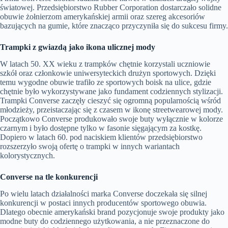
światowej. Przedsiębiorstwo Rubber Corporation dostarczało solidne
obuwie żołnierzom amerykańskiej armii oraz szereg akcesoriów
bazujących na gumie, które znacząco przyczyniła się do sukcesu firmy.
Trampki z gwiazdą jako ikona ulicznej mody
W latach 50. XX wieku z trampków chętnie korzystali uczniowie
szkół oraz członkowie uniwersyteckich drużyn sportowych. Dzięki
temu wygodne obuwie trafiło ze sportowych boisk na ulice, gdzie
chętnie było wykorzystywane jako fundament codziennych stylizacji.
Trampki Converse zaczęły cieszyć się ogromną popularnością wśród
młodzieży, przeistaczając się z czasem w ikonę streetwearowej mody.
Początkowo Converse produkowało swoje buty wyłącznie w kolorze
czarnym i było dostępne tylko w fasonie sięgającym za kostkę.
Dopiero w latach 60. pod naciskiem klientów przedsiębiorstwo
rozszerzyło swoją ofertę o trampki w innych wariantach
kolorystycznych.
Converse na tle konkurencji
Po wielu latach działalności marka Converse doczekała się silnej
konkurencji w postaci innych producentów sportowego obuwia.
Dlatego obecnie amerykański brand pozycjonuje swoje produkty jako
modne buty do codziennego użytkowania, a nie przeznaczone do