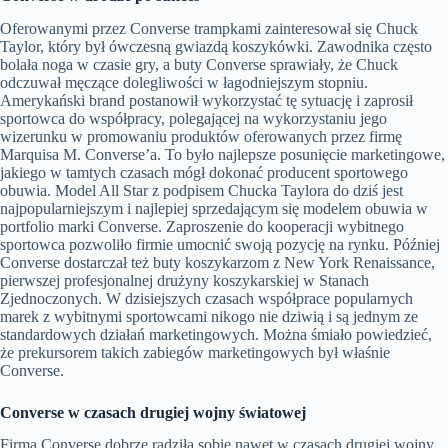
Oferowanymi przez Converse trampkami zainteresował się Chuck
Taylor, który był ówczesną gwiazdą koszykówki. Zawodnika często
bolała noga w czasie gry, a buty Converse sprawiały, że Chuck
odczuwał męczące dolegliwości w łagodniejszym stopniu.
Amerykański brand postanowił wykorzystać tę sytuację i zaprosił
sportowca do współpracy, polegającej na wykorzystaniu jego
wizerunku w promowaniu produktów oferowanych przez firmę
Marquisa M. Converse’a. To było najlepsze posunięcie marketingowe,
jakiego w tamtych czasach mógł dokonać producent sportowego
obuwia. Model All Star z podpisem Chucka Taylora do dziś jest
najpopularniejszym i najlepiej sprzedającym się modelem obuwia w
portfolio marki Converse. Zaproszenie do kooperacji wybitnego
sportowca pozwoliło firmie umocnić swoją pozycję na rynku. Później
Converse dostarczał też buty koszykarzom z New York Renaissance,
pierwszej profesjonalnej drużyny koszykarskiej w Stanach
Zjednoczonych. W dzisiejszych czasach współprace popularnych
marek z wybitnymi sportowcami nikogo nie dziwią i są jednym ze
standardowych działań marketingowych. Można śmiało powiedzieć,
że prekursorem takich zabiegów marketingowych był właśnie
Converse.
Converse w czasach drugiej wojny światowej
Firma Converse dobrze radziła sobie nawet w czasach drugiej wojny