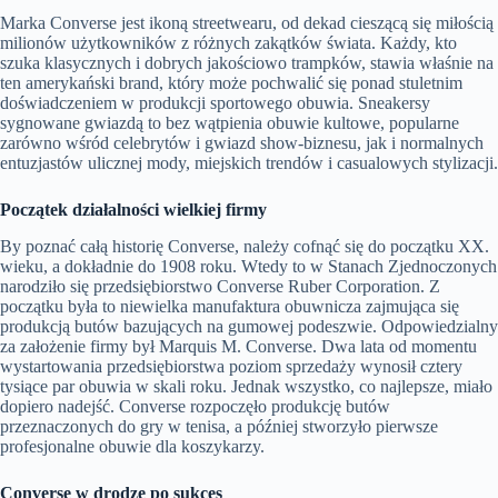
Marka Converse jest ikoną streetwearu, od dekad cieszącą się miłością
milionów użytkowników z różnych zakątków świata. Każdy, kto
szuka klasycznych i dobrych jakościowo trampków, stawia właśnie na
ten amerykański brand, który może pochwalić się ponad stuletnim
doświadczeniem w produkcji sportowego obuwia. Sneakersy
sygnowane gwiazdą to bez wątpienia obuwie kultowe, popularne
zarówno wśród celebrytów i gwiazd show-biznesu, jak i normalnych
entuzjastów ulicznej mody, miejskich trendów i casualowych stylizacji.
Początek działalności wielkiej firmy
By poznać całą historię Converse, należy cofnąć się do początku XX.
wieku, a dokładnie do 1908 roku. Wtedy to w Stanach Zjednoczonych
narodziło się przedsiębiorstwo Converse Ruber Corporation. Z
początku była to niewielka manufaktura obuwnicza zajmująca się
produkcją butów bazujących na gumowej podeszwie. Odpowiedzialny
za założenie firmy był Marquis M. Converse. Dwa lata od momentu
wystartowania przedsiębiorstwa poziom sprzedaży wynosił cztery
tysiące par obuwia w skali roku. Jednak wszystko, co najlepsze, miało
dopiero nadejść. Converse rozpoczęło produkcję butów
przeznaczonych do gry w tenisa, a później stworzyło pierwsze
profesjonalne obuwie dla koszykarzy.
Converse w drodze po sukces