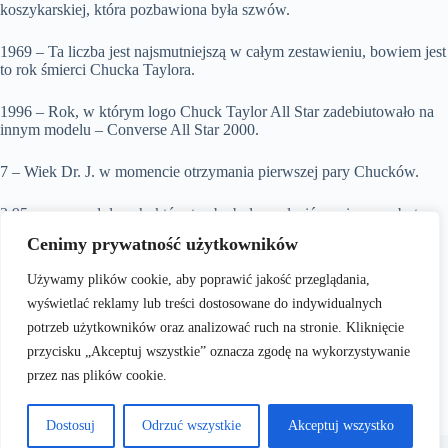
koszykarskiej, która pozbawiona była szwów.
1969 – Ta liczba jest najsmutniejszą w całym zestawieniu, bowiem jest
to rok śmierci Chucka Taylora.
1996 – Rok, w którym logo Chuck Taylor All Star zadebiutowało na
innym modelu – Converse All Star 2000.
7 – Wiek Dr. J. w momencie otrzymania pierwszej pary Chucków.
3,95 – cena w dolarach, którą trzeba było zapłacić za pierwsze buty
Converse Juliusa.
Cenimy prywatność użytkowników
1939 – Data rozegrania pierwszego meczu mistrzowskiego NCAA.
Używamy plików cookie, aby poprawić jakość przeglądania,
Obie drużyny pojawiły się na parkiecie w trampkach sygnowanych
wyświetlać reklamy lub treści dostosowane do indywidualnych
gwiazdą.
potrzeb użytkowników oraz analizować ruch na stronie. Kliknięcie
Źródło zdjęć:
https://wallpaperscraft.com/tag/converse/1920×1080
przycisku „Akceptuj wszystkie” oznacza zgodę na wykorzystywanie
przez nas plików cookie.
Dostosuj
Odrzuć wszystkie
Akceptuj wszystko
Terms & Services
|
Privacy