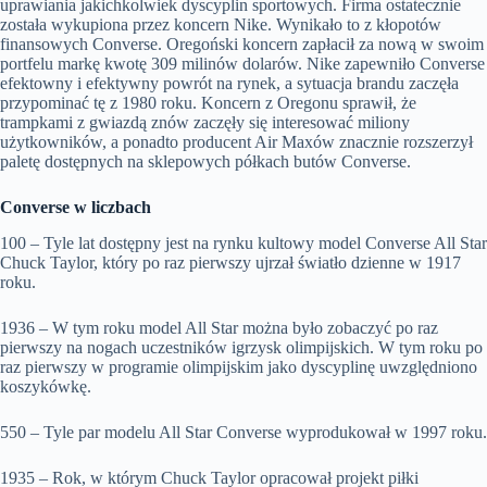
uprawiania jakichkolwiek dyscyplin sportowych. Firma ostatecznie
została wykupiona przez koncern Nike. Wynikało to z kłopotów
finansowych Converse. Oregoński koncern zapłacił za nową w swoim
portfelu markę kwotę 309 milinów dolarów. Nike zapewniło Converse
efektowny i efektywny powrót na rynek, a sytuacja brandu zaczęła
przypominać tę z 1980 roku. Koncern z Oregonu sprawił, że
trampkami z gwiazdą znów zaczęły się interesować miliony
użytkowników, a ponadto producent Air Maxów znacznie rozszerzył
paletę dostępnych na sklepowych półkach butów Converse.
Converse w liczbach
100 – Tyle lat dostępny jest na rynku kultowy model Converse All Star
Chuck Taylor, który po raz pierwszy ujrzał światło dzienne w 1917
roku.
1936 – W tym roku model All Star można było zobaczyć po raz
pierwszy na nogach uczestników igrzysk olimpijskich. W tym roku po
raz pierwszy w programie olimpijskim jako dyscyplinę uwzględniono
koszykówkę.
550 – Tyle par modelu All Star Converse wyprodukował w 1997 roku.
1935 – Rok, w którym Chuck Taylor opracował projekt piłki