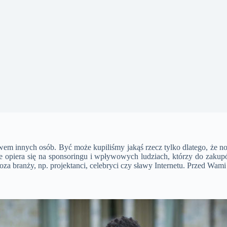
em innych osób. Być może kupiliśmy jakąś rzecz tylko dlatego, że nos
ze opiera się na sponsoringu i wpływowych ludziach, którzy do zaku
spoza branży, np. projektanci, celebryci czy sławy Internetu. Przed Wa