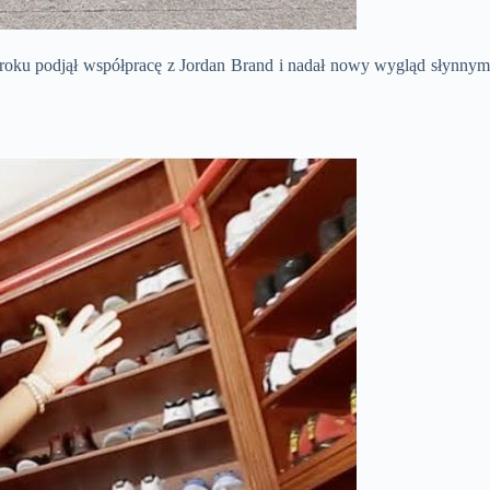
 roku podjął współpracę z Jordan Brand i nadał nowy wygląd słynnym