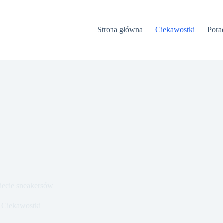
Strona główna
Ciekawostki
Pora
iecie sneakersów
Ciekawostki